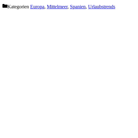
Kategorien
Europa
,
Mittelmeer
,
Spanien
,
Urlaubstrends