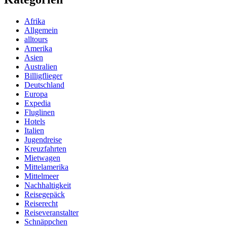
Afrika
Allgemein
alltours
Amerika
Asien
Australien
Billigflieger
Deutschland
Europa
Expedia
Fluglinen
Hotels
Italien
Jugendreise
Kreuzfahrten
Mietwagen
Mittelamerika
Mittelmeer
Nachhaltigkeit
Reisegepäck
Reiserecht
Reiseveranstalter
Schnäppchen