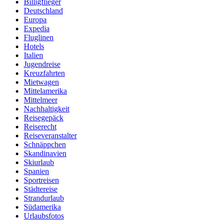
Billigflieger
Deutschland
Europa
Expedia
Fluglinen
Hotels
Italien
Jugendreise
Kreuzfahrten
Mietwagen
Mittelamerika
Mittelmeer
Nachhaltigkeit
Reisegepäck
Reiserecht
Reiseveranstalter
Schnäppchen
Skandinavien
Skiurlaub
Spanien
Sportreisen
Städtereise
Strandurlaub
Südamerika
Urlaubsfotos