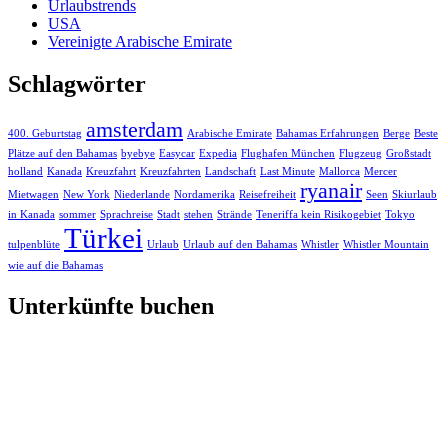
Urlaubstrends
USA
Vereinigte Arabische Emirate
Schlagwörter
amsterdam
400. Geburtstag
Arabische Emirate
Bahamas Erfahrungen
Berge
Beste
Plätze auf den Bahamas
byebye
Easycar
Expedia
Flughafen München
Flugzeug
Großstadt
holland
Kanada
Kreuzfahrt
Kreuzfahrten
Landschaft
Last Minute
Mallorca
Mercer
ryanair
Mietwagen
New York
Niederlande
Nordamerika
Reisefreiheit
Seen
Skiurlaub
in Kanada
sommer
Sprachreise
Stadt
stehen
Strände
Teneriffa kein Risikogebiet
Tokyo
Türkei
tulpenblüte
Urlaub
Urlaub auf den Bahamas
Whistler
Whistler Mountain
wie auf die Bahamas
Unterkünfte buchen