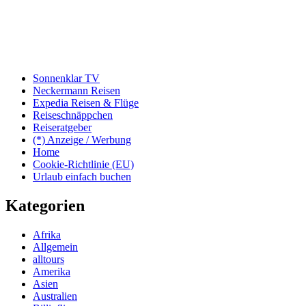
Sonnenklar TV
Neckermann Reisen
Expedia Reisen & Flüge
Reiseschnäppchen
Reiseratgeber
(*) Anzeige / Werbung
Home
Cookie-Richtlinie (EU)
Urlaub einfach buchen
Kategorien
Afrika
Allgemein
alltours
Amerika
Asien
Australien