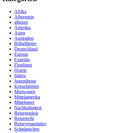
Afrika
Allgemein
alltours
Amerika
Asien
Australien
Billigflieger
Deutschland
Europa
Expedia
Fluglinen
Hotels
Italien
Jugendreise
Kreuzfahrten
Mietwagen
Mittelamerika
Mittelmeer
Nachhaltigkeit
Reisegepäck
Reiserecht
Reiseveranstalter
Schnäppchen