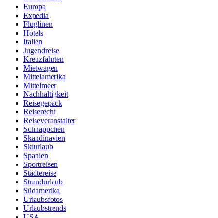
Europa
Expedia
Fluglinen
Hotels
Italien
Jugendreise
Kreuzfahrten
Mietwagen
Mittelamerika
Mittelmeer
Nachhaltigkeit
Reisegepäck
Reiserecht
Reiseveranstalter
Schnäppchen
Skandinavien
Skiurlaub
Spanien
Sportreisen
Städtereise
Strandurlaub
Südamerika
Urlaubsfotos
Urlaubstrends
USA