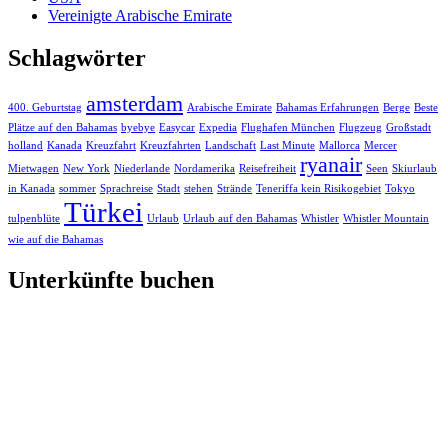
Vereinigte Arabische Emirate
Schlagwörter
amsterdam
400. Geburtstag
Arabische Emirate
Bahamas Erfahrungen
Berge
Beste
Plätze auf den Bahamas
byebye
Easycar
Expedia
Flughafen München
Flugzeug
Großstadt
holland
Kanada
Kreuzfahrt
Kreuzfahrten
Landschaft
Last Minute
Mallorca
Mercer
ryanair
Mietwagen
New York
Niederlande
Nordamerika
Reisefreiheit
Seen
Skiurlaub
in Kanada
sommer
Sprachreise
Stadt
stehen
Strände
Teneriffa kein Risikogebiet
Tokyo
Türkei
tulpenblüte
Urlaub
Urlaub auf den Bahamas
Whistler
Whistler Mountain
wie auf die Bahamas
Unterkünfte buchen