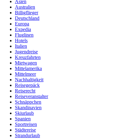
Asien
Australien
Billigflieger
Deutschland
Europa
Expedia
Fluglinen
Hotels
Italien
Jugendreise
Kreuzfahrten
Mietwagen
Mittelamerika
Mittelmeer
Nachhaltigkeit
Reisegepäck
Reiserecht
Reiseveranstalter
Schnäppchen
Skandinavien
Skiurlaub
Spanien
Sportreisen
Städtereise
Strandurlaub