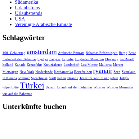
Südamerika
Urlaubsfotos
Urlaubstrends
USA
Vereinigte Arabische Emirate
Schlagwörter
amsterdam
400. Geburtstag
Arabische Emirate
Bahamas Erfahrungen
Berge
Beste
Plätze auf den Bahamas
byebye
Easycar
Expedia
Flughafen München
Flugzeug
Großstadt
holland
Kanada
Kreuzfahrt
Kreuzfahrten
Landschaft
Last Minute
Mallorca
Mercer
ryanair
Mietwagen
New York
Niederlande
Nordamerika
Reisefreiheit
Seen
Skiurlaub
in Kanada
sommer
Sprachreise
Stadt
stehen
Strände
Teneriffa kein Risikogebiet
Tokyo
Türkei
tulpenblüte
Urlaub
Urlaub auf den Bahamas
Whistler
Whistler Mountain
wie auf die Bahamas
Unterkünfte buchen