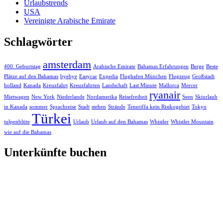
Urlaubstrends
USA
Vereinigte Arabische Emirate
Schlagwörter
amsterdam
400. Geburtstag
Arabische Emirate
Bahamas Erfahrungen
Berge
Beste
Plätze auf den Bahamas
byebye
Easycar
Expedia
Flughafen München
Flugzeug
Großstadt
holland
Kanada
Kreuzfahrt
Kreuzfahrten
Landschaft
Last Minute
Mallorca
Mercer
ryanair
Mietwagen
New York
Niederlande
Nordamerika
Reisefreiheit
Seen
Skiurlaub
in Kanada
sommer
Sprachreise
Stadt
stehen
Strände
Teneriffa kein Risikogebiet
Tokyo
Türkei
tulpenblüte
Urlaub
Urlaub auf den Bahamas
Whistler
Whistler Mountain
wie auf die Bahamas
Unterkünfte buchen