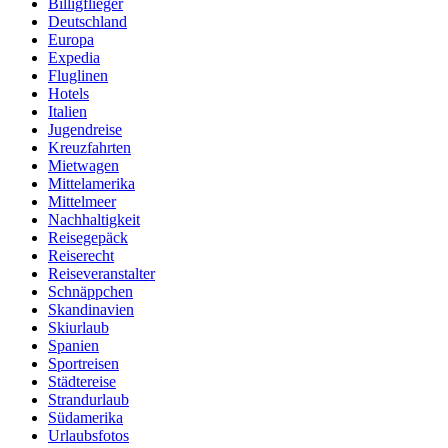
Billigflieger
Deutschland
Europa
Expedia
Fluglinen
Hotels
Italien
Jugendreise
Kreuzfahrten
Mietwagen
Mittelamerika
Mittelmeer
Nachhaltigkeit
Reisegepäck
Reiserecht
Reiseveranstalter
Schnäppchen
Skandinavien
Skiurlaub
Spanien
Sportreisen
Städtereise
Strandurlaub
Südamerika
Urlaubsfotos