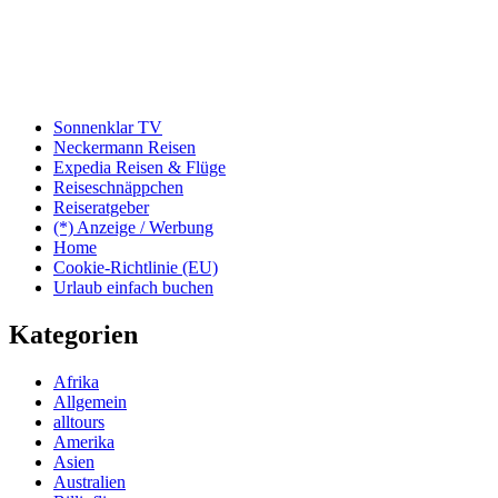
Sonnenklar TV
Neckermann Reisen
Expedia Reisen & Flüge
Reiseschnäppchen
Reiseratgeber
(*) Anzeige / Werbung
Home
Cookie-Richtlinie (EU)
Urlaub einfach buchen
Kategorien
Afrika
Allgemein
alltours
Amerika
Asien
Australien