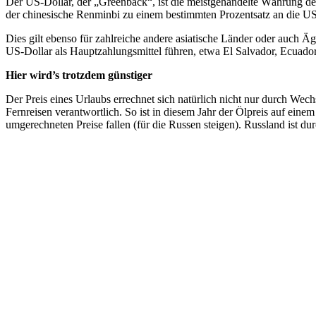
Der US-Dollar, der „Greenback“, ist die meistgehandelte Währung der
der chinesische Renminbi zu einem bestimmten Prozentsatz an die US
Dies gilt ebenso für zahlreiche andere asiatische Länder oder auch Ä
US-Dollar als Hauptzahlungsmittel führen, etwa El Salvador, Ecuador
Hier wird’s trotzdem günstiger
Der Preis eines Urlaubs errechnet sich natürlich nicht nur durch Wec
Fernreisen verantwortlich. So ist in diesem Jahr der Ölpreis auf eine
umgerechneten Preise fallen (für die Russen steigen). Russland ist du