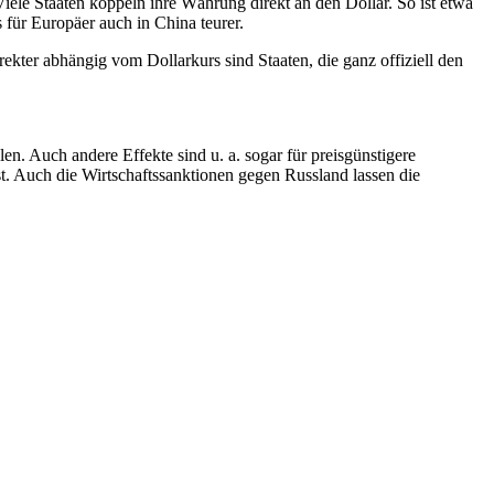
ele Staaten koppeln ihre Währung direkt an den Dollar. So ist etwa
für Europäer auch in China teurer.
ekter abhängig vom Dollarkurs sind Staaten, die ganz offiziell den
en. Auch andere Effekte sind u. a. sogar für preisgünstigere
mst. Auch die Wirtschaftssanktionen gegen Russland lassen die