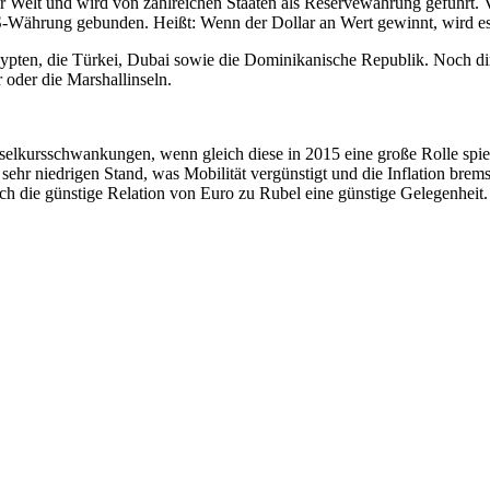
 Welt und wird von zahlreichen Staaten als Reservewährung geführt. Vi
-Währung gebunden. Heißt: Wenn der Dollar an Wert gewinnt, wird es 
gypten, die Türkei, Dubai sowie die Dominikanische Republik. Noch dir
 oder die Marshallinseln.
hselkursschwankungen, wenn gleich diese in 2015 eine große Rolle spiel
m sehr niedrigen Stand, was Mobilität vergünstigt und die Inflation bre
rch die günstige Relation von Euro zu Rubel eine günstige Gelegenheit.