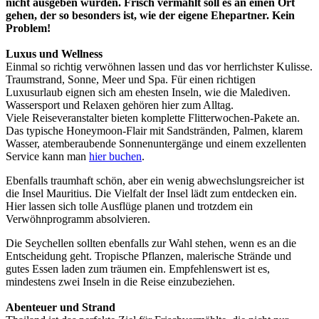
nicht ausgeben würden. Frisch vermählt soll es an einen Ort
gehen, der so besonders ist, wie der eigene Ehepartner. Kein
Problem!
Luxus und Wellness
Einmal so richtig verwöhnen lassen und das vor herrlichster Kulisse.
Traumstrand, Sonne, Meer und Spa. Für einen richtigen
Luxusurlaub eignen sich am ehesten Inseln, wie die Malediven.
Wassersport und Relaxen gehören hier zum Alltag.
Viele Reiseveranstalter bieten komplette Flitterwochen-Pakete an.
Das typische Honeymoon-Flair mit Sandstränden, Palmen, klarem
Wasser, atemberaubende Sonnenuntergänge und einem exzellenten
Service kann man
hier buchen
.
Ebenfalls traumhaft schön, aber ein wenig abwechslungsreicher ist
die Insel Mauritius. Die Vielfalt der Insel lädt zum entdecken ein.
Hier lassen sich tolle Ausflüge planen und trotzdem ein
Verwöhnprogramm absolvieren.
Die Seychellen sollten ebenfalls zur Wahl stehen, wenn es an die
Entscheidung geht. Tropische Pflanzen, malerische Strände und
gutes Essen laden zum träumen ein. Empfehlenswert ist es,
mindestens zwei Inseln in die Reise einzubeziehen.
Abenteuer und Strand