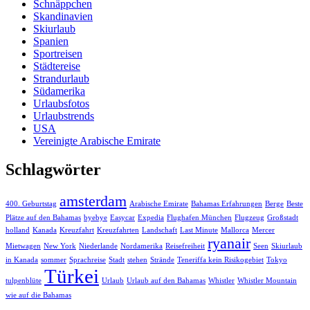
Schnäppchen
Skandinavien
Skiurlaub
Spanien
Sportreisen
Städtereise
Strandurlaub
Südamerika
Urlaubsfotos
Urlaubstrends
USA
Vereinigte Arabische Emirate
Schlagwörter
amsterdam
400. Geburtstag
Arabische Emirate
Bahamas Erfahrungen
Berge
Beste
Plätze auf den Bahamas
byebye
Easycar
Expedia
Flughafen München
Flugzeug
Großstadt
holland
Kanada
Kreuzfahrt
Kreuzfahrten
Landschaft
Last Minute
Mallorca
Mercer
ryanair
Mietwagen
New York
Niederlande
Nordamerika
Reisefreiheit
Seen
Skiurlaub
in Kanada
sommer
Sprachreise
Stadt
stehen
Strände
Teneriffa kein Risikogebiet
Tokyo
Türkei
tulpenblüte
Urlaub
Urlaub auf den Bahamas
Whistler
Whistler Mountain
wie auf die Bahamas