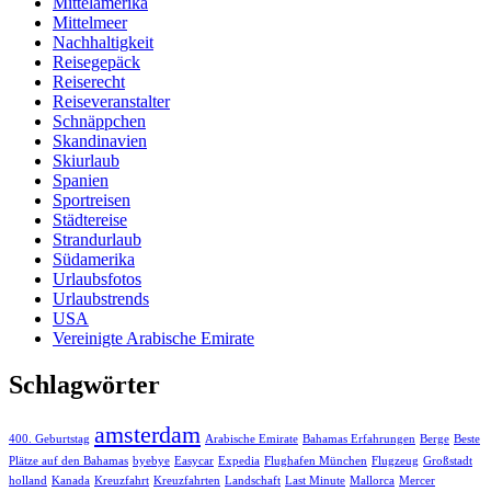
Mittelamerika
Mittelmeer
Nachhaltigkeit
Reisegepäck
Reiserecht
Reiseveranstalter
Schnäppchen
Skandinavien
Skiurlaub
Spanien
Sportreisen
Städtereise
Strandurlaub
Südamerika
Urlaubsfotos
Urlaubstrends
USA
Vereinigte Arabische Emirate
Schlagwörter
amsterdam
400. Geburtstag
Arabische Emirate
Bahamas Erfahrungen
Berge
Beste
Plätze auf den Bahamas
byebye
Easycar
Expedia
Flughafen München
Flugzeug
Großstadt
holland
Kanada
Kreuzfahrt
Kreuzfahrten
Landschaft
Last Minute
Mallorca
Mercer