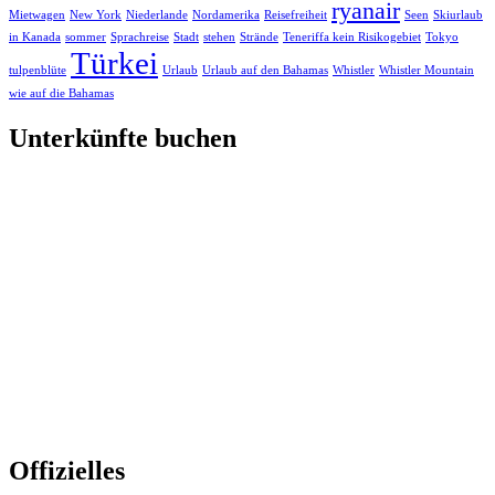
ryanair
Mietwagen
New York
Niederlande
Nordamerika
Reisefreiheit
Seen
Skiurlaub
in Kanada
sommer
Sprachreise
Stadt
stehen
Strände
Teneriffa kein Risikogebiet
Tokyo
Türkei
tulpenblüte
Urlaub
Urlaub auf den Bahamas
Whistler
Whistler Mountain
wie auf die Bahamas
Unterkünfte buchen
Offizielles