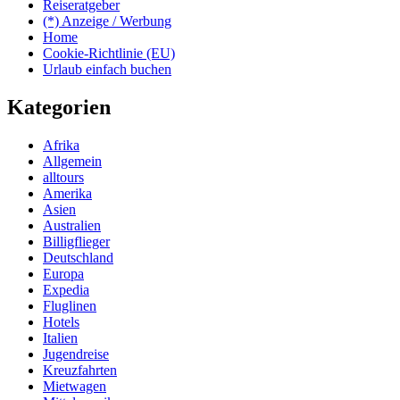
Reiseratgeber
(*) Anzeige / Werbung
Home
Cookie-Richtlinie (EU)
Urlaub einfach buchen
Kategorien
Afrika
Allgemein
alltours
Amerika
Asien
Australien
Billigflieger
Deutschland
Europa
Expedia
Fluglinen
Hotels
Italien
Jugendreise
Kreuzfahrten
Mietwagen