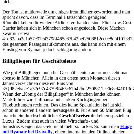
nicht.
Der Ton ist mittlerweile um einiges freundlicher geworden und man
spricht davon, dass im Terminal 1 tatsächlich genügend
Räumlichkeiten für weitere Airlines vorhanden sind. Fünf Low-Cost
Carrier haben sich in München schon angesiedelt. Diese Machen
zwar nur etwa
4{d82eba2e1a57e97c43798f465c67b42bef2508812ee0e8cf41013d7
des gesamten Passagieraufkommens aus, das kann sich mit einem
Einstieg von Ryanair jedoch schlagartig ändern.
Billigfliegen für Geschäftsleute
Wie gut Billigfliegen auch bei Geschäftsleuten ankomme sieht man
ebenso in München. Allein in den ersten neun Monaten diesen
Jahres verzeichnen diese ein Plus von
35{d82eba2e1a57e97c43798f465c67b42bef2508812ee0e8cf41013d
Wenn der „König der Billigflieger“ in München landet können
Marktführer wie Lufthansa mit starken Rückgängen bei
Flugbuchungen rechnen. Das dies keine Spekulation ist hat sich
schon in anderen Ländern herausgestellt. Für einen 60 Minuten Flug
braucht ein durchschnittlicher
Geschäftsreisende
keinen speziellen
Luxus. Zudem sitzt auch in vielen Wirtschafts- und
Industriezweigen das Geld nicht mehr so locker. So kann man
Flüge
mit Ryanair bei Bravofly
, einem internationalen Onlineanbieter