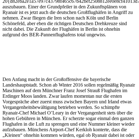
20{d82eba2e1a57e97c43798f465c67b42bef2508812ee0e8cf41013d
auszubauen. Einer der Grundpfeiler in den Zukunftsplänen von
Ryanair ist es jetzt auch die deutschen Großflughäfen in Angriff zu
nehmen. Zwar fliegen die Iren schon nach Köln und Berlin
Schönefeld, aber eben die richtigen Deutschen Drehkreuze sind
nicht dabei. Die Zukunft der Flughäfen in Berlin ist ohnehin
aufgrund des BER-Pannenflughafens total ungewiss.
Den Anfang macht in der Großoffensive die bayerische
Landeshauptstadt. Schon ab Winter 2016 sollen regelmäßig Ryanair
Maschinen auf dem Münchner Franz Josef Strauß Flughafen im
Erdinger Moos landen. Zwar laufen momentan nur die ersten
Vorgespräche aber zuerst muss zwischen Bayern und Irland etwas
Vergangenheitsbewältigung betrieben werden. So schimpfte
Ryanair-Chef Michael O’Leary in der Vergangenheit stets über die
hohen Gebühren in München. Er scherzte sogar einmal den ganzen
Flughafen in die Luft zu sprengen und eine Nummer kleiner wieder
aufzubauen. Münchens Airport-Chef Kerkloh konterte, dass die
„Kleinen“ ohnehin kommen würden, egal ob Ryanair dabei ist oder