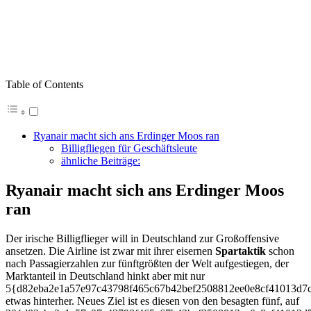
Table of Contents
Ryanair macht sich ans Erdinger Moos ran
Billigfliegen für Geschäftsleute
ähnliche Beiträge:
Ryanair macht sich ans Erdinger Moos
ran
Der irische Billigflieger will in Deutschland zur Großoffensive
ansetzen. Die Airline ist zwar mit ihrer eisernen
Spartaktik
schon
nach Passagierzahlen zur fünftgrößten der Welt aufgestiegen, der
Marktanteil in Deutschland hinkt aber mit nur
5{d82eba2e1a57e97c43798f465c67b42bef2508812ee0e8cf41013d7
etwas hinterher. Neues Ziel ist es diesen von den besagten fünf, auf