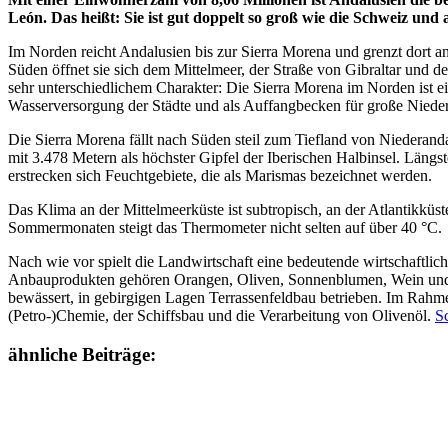
León. Das heißt: Sie ist gut doppelt so groß wie die Schweiz und a
Im Norden reicht Andalusien bis zur Sierra Morena und grenzt dort
Süden öffnet sie sich dem Mittelmeer, der Straße von Gibraltar und d
sehr unterschiedlichem Charakter: Die Sierra Morena im Norden ist ei
Wasserversorgung der Städte und als Auffangbecken für große Niede
Die Sierra Morena fällt nach Süden steil zum Tiefland von Niederand
mit 3.478 Metern als höchster Gipfel der Iberischen Halbinsel. Längs
erstrecken sich Feuchtgebiete, die als Marismas bezeichnet werden.
Das Klima an der Mittelmeerküste ist subtropisch, an der Atlantikküst
Sommermonaten steigt das Thermometer nicht selten auf über 40 °C.
Nach wie vor spielt die Landwirtschaft eine bedeutende wirtschaftl
Anbauprodukten gehören Orangen, Oliven, Sonnenblumen, Wein und Z
bewässert, in gebirgigen Lagen Terrassenfeldbau betrieben. Im Rahme
(Petro-)Chemie, der Schiffsbau und die Verarbeitung von Olivenöl.
Sc
ähnliche Beiträge: