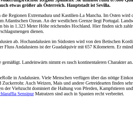
uch etwas größer als Österreich. Hauptstadt ist Sevilla.
 an die Regionen Extremadura und Kastilien-La Mancha. Im Osten wird
em Atlantischen Ozean. An der westlichen Grenze liegt Portugal. Landsc
n bis in 1.323 Meter Höhe reichendes Hochland. Hier finden sich zahlrei
rschlagsmengen dienen.
alusien ab. Hochandalusien im Südosten wird von den Betischen Kordil
ter Fluss Andalusiens ist der Guadalquivir mit 657 Kilometern. Er mün
e gemäßigt. Landeinwärts nimmt es rasch kontinentaleren Charakter an. 
icheRolle in Andalusien. Viele Menschen verfügen über das nötige Ein
uckerrohr. Auch Weizen, Mais und andere Getreidearten finden sehr 
n der Viehzucht dominiert die Haltung von Pferden, Kampfstieren und 
hlaraffia Sensipur
Matratzen sind auch in Spanien recht verbreitet.