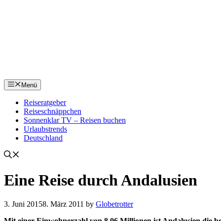
Menü
Reiseratgeber
Reiseschnäppchen
Sonnenklar TV – Reisen buchen
Urlaubstrends
Deutschland
Eine Reise durch Andalusien
3. Juni 2015
8. März 2011
by
Globetrotter
Mit einer Einwohnerzahl von 8,06 Millionen ist Andalusien die b