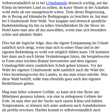
Selbstverständlich ist es bei
Urlaubsmode
dennoch wichtig, auf das
Klima im bereisten Land zu achten, da kurze Shorts in der Antarktis
wohl mehr als nur unangebracht wären. Trotz dieser Begrenzung,
die in Bezug auf klimatische Bedingungen zu beachten ist, hat man
bei Urlaubsmode freie Wahl. Von knapper und dennoch sportliche
Badebekleidung bis hin zu tollen Abendkleidern für die Show im
Hotel kann man also all das auswählen, worin man sich besonders
schön und attraktiv findet.
Dies hat die logische folge, dass die eigene Entspannung im Urlaub
natürlich noch steigt, wenn man sich in seiner Haut und in der
eigenen Bekleidung so wohl wie möglich fühlen kann. Oft kommen
hier dann auch noch kleine Veränderungen hinzu, die beispielsweise
in Form einer leichten Bräune hervortreten und dem eigenen
Urlaubsgefühl einen zusätzlichen Schub geben können. Vor der
Wahl der eigenen Urlaubsmode steht natürlich auch die Wahl des
Ortes beziehungsweise des Landes, in das man reisen möchte. Was
diese Wahl betrifft, sollte man ebenfalls ganz nach den eigenen
Bedürfnissen gehen.
Mag man lieber wärmere Gefilde, so kann sich eine Reise ans
Mittelmeer genauso lohnen, wie eine in entlegenere Gebiete der
Erde. Ist man eher auf der Suche nach rauem Klima und kühlen
Temperaturen, so können sich unter anderem auch Antarktisreisen
als perfekt erweisen. Hierbei kommt es selbstverständlich auch