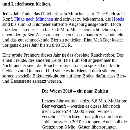
und Lederhosen bleiben.
Jedes Jahr findet das Oktoberfest in München statt. Eine Stadt steht
Kopf,
Flüge nach München
sind schwer zu bekommen, die
Hotels
sind bis zum 60 Kilometer entfernte Augsburg ausgebucht. Doch
trotzdem lassen es sich bis zu 6 Mio. Menschen nicht nehmen, in
einem der großen Zelte zu bayrischen Gassenhauern zu schunkeln
und das gut schmeckende Bier zu genießen. Eine Maß Bier kostet
übrigens dieses Jahr bis zu 8,90 EUR.
Eine große Premiere dieses Jahr ist das absolute Rauchverbot. Des
einen Freude, des anderen Leids. Die Luft soll angenehmer für
Nichtraucher sein, die Raucher müssen raus in speziell markierte
Gebiete zum Qualmen. Und sollte es im Bierzelt doch stinken,
sorgen spezielle Baktierenkulturen auf dem Boden dafür, dass Bier-
und Essensreste zersetzt werden.
Die Wiesn 2010 – ein paar Zahlen
Letztes Jahr wurden stolze 6,6 Mio. Maßkrüge
Bier verkauft – werden es dieses Jahr noch
mehr werden? 440.000 Hendl wurden
verzehrt, 111 Ochsen – das gilt es nun bei der
Jubiläumswiesn 2010 zu toppen. Auch soll die
Grenze von 6 Mio. Gästen übersprungen