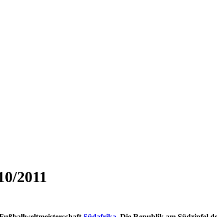
010/2011
r Fußballweltmeisterschaft
Südafrika
. Die Republik am Südzipfel de