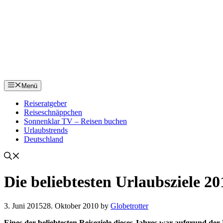
Menü
Reiseratgeber
Reiseschnäppchen
Sonnenklar TV – Reisen buchen
Urlaubstrends
Deutschland
Die beliebtesten Urlaubsziele 2
3. Juni 2015
28. Oktober 2010
by
Globetrotter
Eines der beliebtesten Reiseziele dieses Jahres war aufgrund de