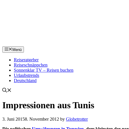
Menü
Reiseratgeber
Reiseschnäppchen
Sonnenklar TV – Reisen buchen
Urlaubstrends
Deutschland
Impressionen aus Tunis
3. Juni 2015
8. November 2012
by
Globetrotter
Die politischen
Umwälzungen in Tunesien
, dem kleinsten der nor