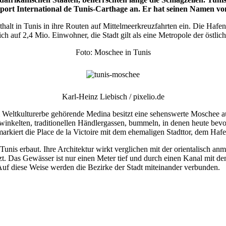
ort International de Tunis-Carthage an. Er hat seinen Namen von 
alt in Tunis in ihre Routen auf Mittelmeerkreuzfahrten ein. Die Hafen
ich auf 2,4 Mio. Einwohner, die Stadt gilt als eine Metropole der östli
Foto: Moschee in Tunis
Karl-Heinz Liebisch / pixelio.de
 Weltkulturerbe gehörende Medina besitzt eine sehenswerte Moschee au
nkelten, traditionellen Händlergassen, bummeln, in denen heute bevo
arkiert die Place de la Victoire mit dem ehemaligen Stadttor, dem Hafe
unis erbaut. Ihre Architektur wirkt verglichen mit der orientalisch an
tzt. Das Gewässer ist nur einen Meter tief und durch einen Kanal mi
uf diese Weise werden die Bezirke der Stadt miteinander verbunden.