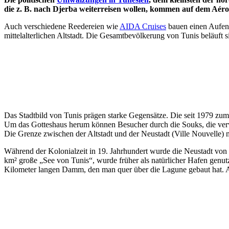
die z. B. nach Djerba weiterreisen wollen, kommen auf dem Aérop
Auch verschiedene Reedereien wie
AIDA Cruises
bauen einen Aufenth
mittelalterlichen Altstadt. Die Gesamtbevölkerung von Tunis beläuft s
Das Stadtbild von Tunis prägen starke Gegensätze. Die seit 1979 zum
Um das Gotteshaus herum können Besucher durch die Souks, die verwi
Die Grenze zwischen der Altstadt und der Neustadt (Ville Nouvelle) m
Während der Kolonialzeit in 19. Jahrhundert wurde die Neustadt von T
km² große „See von Tunis“, wurde früher als natürlicher Hafen genu
Kilometer langen Damm, den man quer über die Lagune gebaut hat. A