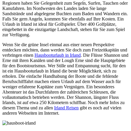
Regionen haben Sie Gelegenheit zum Segeln, Surfen, Tauchen oder
Kanufahren. Im Nordwesten des Landes laden Sie lange
Sandstrände und abgelegene Buchten zum Baden und Wandern ein.
Falls Sie gern Angeln, kommen Sie ebenfalls auf Ihre Kosten. Ein
Urlaub in Irland ist ideal für Golfspieler. Über 400 Golfplätze,
eingebettet in die einzigartige Landschaft, stehen für Sie zum Spiel
zur Verfügung.
Wenn Sie die grüne Insel einmal aus einer neuen Perspektive
entdecken möchten, dann werden Sie doch zum Freizeitkapitän und
verbringen einen
Hausbooturlaub in Irland
. Die Flüsse Shannon und
Erne mit ihren Kanälen und der Lough Erne sind die Hauptgebiete
für den Bootstourismus. Wer Stille und Entspannung sucht, für den
ist ein Hausbooturlaub in Irland die beste Möglichkeit, sich zu
erholen. Die einfache Handhabung der Boote und die fehlende
Berufsschifffahrt machen einen Urlaub auf dem Wasser auch für
weniger erfahrene Kapitäne zum Vergnügen. Ein besonderes
Abenteuer ist das Durchfahren der zahlreichen Schleusen, die
vollautomatisch betrieben werden. Der Shannon, längster Fluss
Irlands, ist auf etwa 250 Kilometern schiffbar. Noch mehr Infos zu
diesem Thema und zu allen
Irland Reisen
gibt es noch auf vielen
anderen Webseiten im Internet.