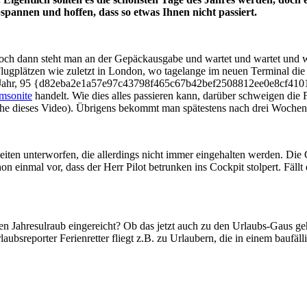
pannen und hoffen, dass so etwas Ihnen nicht passiert.
 doch dann steht man an der Gepäckausgabe und wartet und wartet und wa
ugplätzen wie zuletzt in London, wo tagelange im neuen Terminal die K
o Jahr, 95 {d82eba2e1a57e97c43798f465c67b42bef2508812ee0e8cf4101
msonite
handelt. Wie dies alles passieren kann, darüber schweigen die
ehe dieses Video). Übrigens bekommt man spätestens nach drei Wochen 
ezeiten unterworfen, die allerdings nicht immer eingehalten werden. Di
 einmal vor, dass der Herr Pilot betrunken ins Cockpit stolpert. Fällt
Jahresulraub eingereicht? Ob das jetzt auch zu den Urlaubs-Gaus ge
aubsreporter Ferienretter fliegt z.B. zu Urlaubern, die in einem baufä