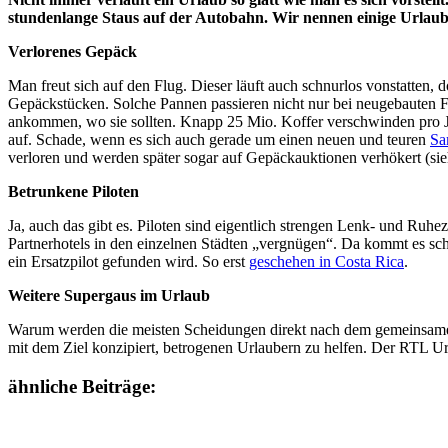
stundenlange Staus auf der Autobahn. Wir nennen einige Urlaubs
Verlorenes Gepäck
Man freut sich auf den Flug. Dieser läuft auch schnurlos vonstatten,
Gepäckstücken. Solche Pannen passieren nicht nur bei neugebauten Fl
ankommen, wo sie sollten. Knapp 25 Mio. Koffer verschwinden pr
auf. Schade, wenn es sich auch gerade um einen neuen und teuren
Sa
verloren und werden später sogar auf Gepäckauktionen verhökert (si
Betrunkene Piloten
Ja, auch das gibt es. Piloten sind eigentlich strengen Lenk- und Ruh
Partnerhotels in den einzelnen Städten „vergnügen“. Da kommt es schon
ein Ersatzpilot gefunden wird. So erst
geschehen in Costa Rica
.
Weitere Supergaus im Urlaub
Warum werden die meisten Scheidungen direkt nach dem gemeinsamen 
mit dem Ziel konzipiert, betrogenen Urlaubern zu helfen. Der RTL Url
ähnliche Beiträge: