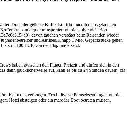
rtet. Doch der geliebte Koffer ist nicht unter den ausgeladenen
offer kreuz und quer transportiert wurden, aber nicht dort
3d7c0a3154a8} davon tauchen verspätet beim Reisenden wieder
 Flughafenbetreiber und Airlines. Knapp 1 Mio. Gepäckstücke gehen
bis zu 1.100 EUR von der Fluglinie ersetzt.
e Crews haben zwischen den Flügen Freizeit und dürfen sich in den
 das dann glücklicherweise auf, kann es bis zu 24 Stunden dauern, bis
hört, bleibt uns verborgen. Doch diverse Fernsehsendungen wurden
lligem Hotel absteigen oder ein marodes Boot betreten müssen.