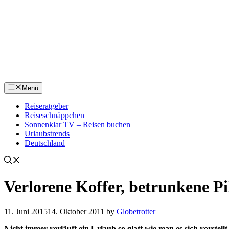
Menü
Reiseratgeber
Reiseschnäppchen
Sonnenklar TV – Reisen buchen
Urlaubstrends
Deutschland
Verlorene Koffer, betrunkene P
11. Juni 2015
14. Oktober 2011
by
Globetrotter
Nicht immer verläuft ein Urlaub so glatt wie man es sich vorstellt