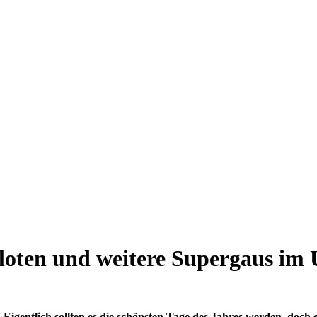
iloten und weitere Supergaus im
. Eigentlich sollten es die schönsten Tage des Jahres werden, doch 