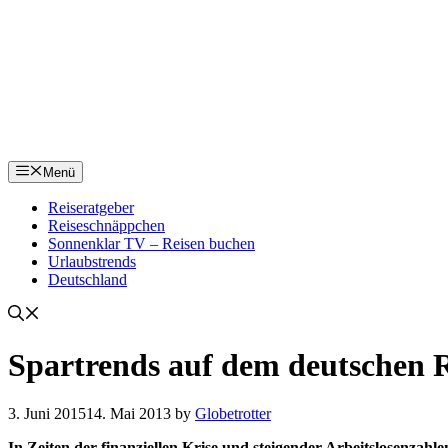
Menü
Reiseratgeber
Reiseschnäppchen
Sonnenklar TV – Reisen buchen
Urlaubstrends
Deutschland
Spartrends auf dem deutschen 
3. Juni 2015
14. Mai 2013
by
Globetrotter
In Zeiten der finanziellen Krise und steigender Arbeitslosenzahl