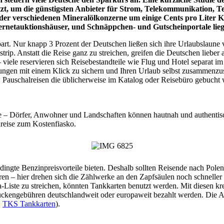
zt, um die günstigsten Anbieter für Strom, Telekommunikation, T
er verschiedenen Mineralölkonzerne um einige Cents pro Liter Kr
nternetauktionshäuser, und Schnäppchen- und Gutscheinportale lieg
art. Nur knapp 3 Prozent der Deutschen ließen sich ihre Urlaubslaune 
rip. Anstatt die Reise ganz zu streichen, greifen die Deutschen lieber 
 – viele reservieren sich Reisebestandteile wie Flug und Hotel separa
stungen mit einem Klick zu sichern und Ihren Urlaub selbst zusammenz
en. Pauschalreisen die üblicherweise im Katalog oder Reisebüro gebucht 
le – Dörfer, Anwohner und Landschaften können hautnah und authentis
reise zum Kostenfiasko.
bedingte Benzinpreisvorteile bieten. Deshalb sollten Reisende nach Po
n – hier drehen sich die Zählwerke an den Zapfsäulen noch schneller 
iste zu streichen, könnten Tankkarten benutzt werden. Mit diesen kr
ckengebühren deutschlandweit oder europaweit bezahlt werden. Die Anb
:
TKS Tankkarten
).