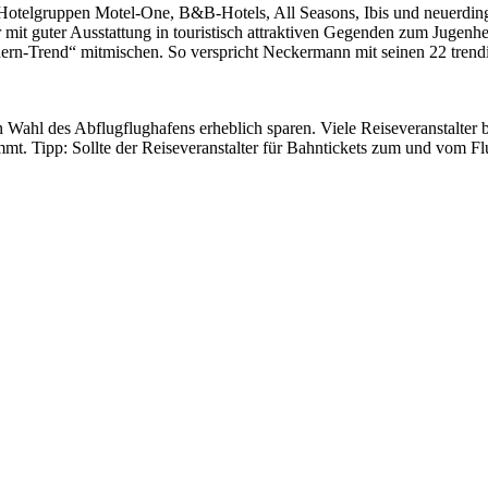
e Hotelgruppen Motel-One, B&B-Hotels, All Seasons, Ibis und neuerdin
it guter Ausstattung in touristisch attraktiven Gegenden zum Jugenhe
ern-Trend“ mitmischen. So verspricht Neckermann mit seinen 22 trendi
n Wahl des Abflugflughafens erheblich sparen. Viele Reiseveranstalter
mt. Tipp: Sollte der Reiseveranstalter für Bahntickets zum und vom F