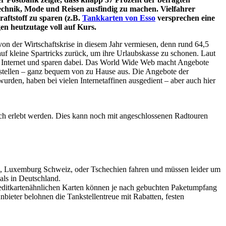
echnik, Mode und Reisen ausfindig zu machen. Vielfahrer
aftstoff zu sparen (z.B.
Tankkarten von Esso
versprechen eine
en heutzutage voll auf Kurs.
von der Wirtschaftskrise in diesem Jahr vermiesen, denn rund 64,5
auf kleine Spartricks zurück, um ihre Urlaubskasse zu schonen. Laut
t im Internet und sparen dabei. Das World Wide Web macht Angebote
ustellen – ganz bequem von zu Hause aus. Die Angebote der
wurden, haben bei vielen Internetaffinen ausgedient – aber auch hier
ch erlebt werden. Dies kann noch mit angeschlossenen Radtouren
len, Luxemburg Schweiz, oder Tschechien fahren und müssen leider um
als in Deutschland.
editkartenähnlichen Karten können je nach gebuchten Paketumpfang
ieter belohnen die Tankstellentreue mit Rabatten, festen