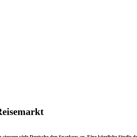
Reisemarkt
en steuern viele Deutsche den Sparkurs an. Eine kürzliche Studie 