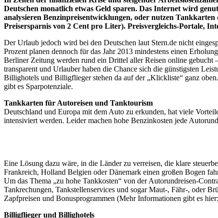
Deutschen monatlich etwas Geld sparen. Das Internet wird genut
analysieren Benzinpreisentwicklungen, oder nutzen Tankkarten d
Preisersparnis von 2 Cent pro Liter). Preisvergleichs-Portale, I
Der Urlaub jedoch wird bei den Deutschen laut Stern.de nicht eingesp
Prozent planen dennoch für das Jahr 2013 mindestens einen Erholungst
Berliner Zeitung werden rund ein Drittel aller Reisen online gebucht
transparent und Urlauber haben die Chance sich die günstigsten Lei
Billighotels und Billigflieger stehen da auf der „Klickliste“ ganz ob
gibt es Sparpotenziale.
Tankkarten für Autoreisen und Tanktourism
Deutschland und Europa mit dem Auto zu erkunden, hat viele Vortei
intensiviert werden. Leider machen hohe Benzinkosten jede Autorund
Eine Lösung dazu wäre, in die Länder zu verreisen, die klare steuer
Frankreich, Holland Belgien oder Dänemark einen großen Bogen fahre
Um das Thema „zu hohe Tankkosten“ von der Autorundreisen-Contra-L
Tankrechungen, Tankstellenservices und sogar Maut-, Fähr-, oder Brü
Zapfpreisen und Bonusprogrammen (Mehr Informationen gibt es hier
Billigflieger und Billighotels