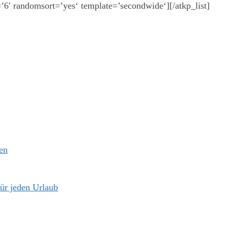
t=’6′ randomsort=’yes‘ template=’secondwide‘][/atkp_list]
en
für jeden Urlaub